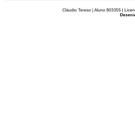
Cláudio Tereso | Aluno 803355 | Licen
Desenv
Acessos por Data e Fo
Mostra em um só gráfico os
A mesma informação do ant